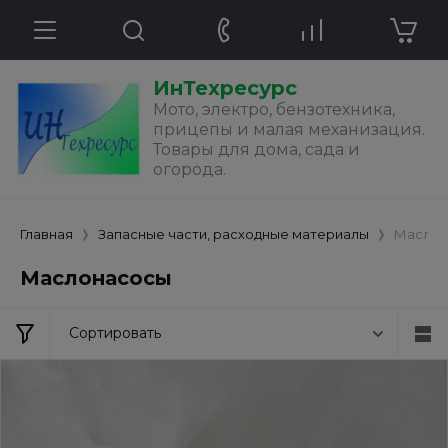
ИнТехресурс
Мото, электро, бензотехника,
прицепы и малая механизация.
Товары для дома, сада и
огорода.
Главная
Запасные части, расходные материалы
Маслон
Маслонасосы
Сортировать