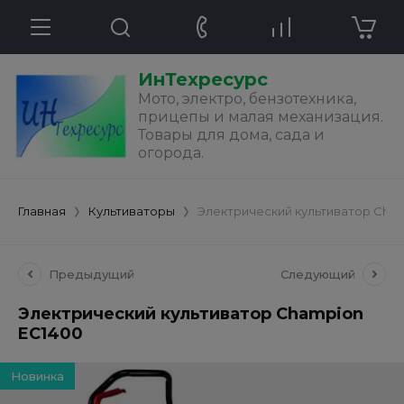
ИнТехресурс
Мото, электро, бензотехника,
прицепы и малая механизация.
Товары для дома, сада и
огорода.
Главная
Культиваторы
Электрический культиватор Cha
Предыдущий
Следующий
Электрический культиватор Champion
EC1400
Новинка