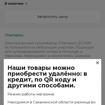
В наличии
Запросить цену
Champion
Электрический культиватор Champion EC1400
используется на небольших участках. Подходит
для культивирования почвы в теплицах и
парниках. Малошумен и экологичен. Ширина
вспашки составляет 40 см. Колеса облегчают
транспортировку культиватора с места на место.
Наши товары можно
приобрести удалённо: в
кредит, по QR коду и
Описание
другими способами.
Режим работы магазина:
Параметры
Находимся в Сахалинской области разница во