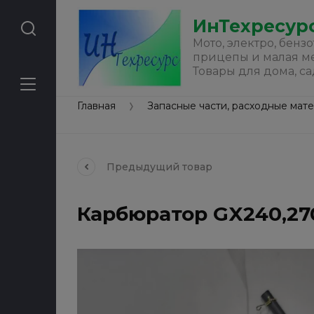
ИнТехресур
Мото, электро, бензо
прицепы и малая м
Товары для дома, са
Главная
Запасные части, расходные мат
Предыдущий
товар
Карбюратор GX240,27