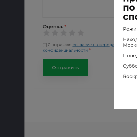
по
сп
Оценка:
*
Режим
Наход
Я выражаю
согласие на передачу и обра
Москв
*
конфиденциальности
Понед
Суббо
Отправить
Воск