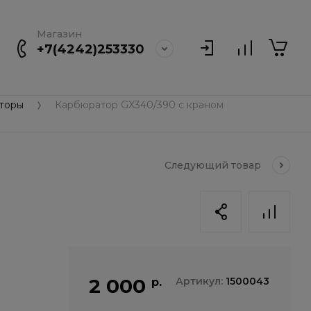
Магазин
+7(4242)253330
торы
Карбюратор GX340/390 с краном
Следующий
товар
2 000
Артикул:
1500043
р.