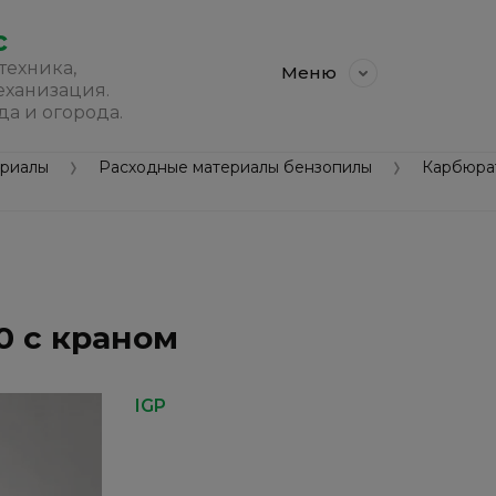
с
техника,
Меню
еханизация.
да и огорода.
ериалы
Расходные материалы бензопилы
Карбюра
0 с краном
IGP