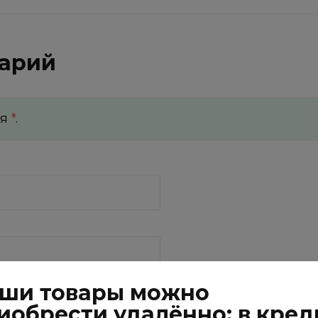
тарий
ля
*
.
ши товары можно
иобрести удалённо: в кред