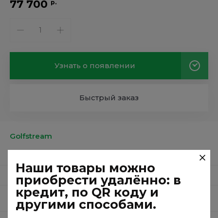
77 700
р.
Узнать о появлении
Быстрый заказ
Golfstream
20 кг
Вес
Наши товары можно
1 год
Гарантия
приобрести удалённо: в
кредит, по QR коду и
Китай
Страна производства
другими способами.