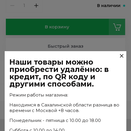
В наличии
В корзину
Быстрый заказ
Наши товары можно
приобрести удалённо: в
Partner
кредит, по QR коду и
другими способами.
Отзывы
Режим работы магазина:
Находимся в Сахалинской области разница во
Часто ищут
времени с Москвой +8 часов.
Понедельник - пятница с 10.00 до 18.00
Суббота с 10.00 до 14.00